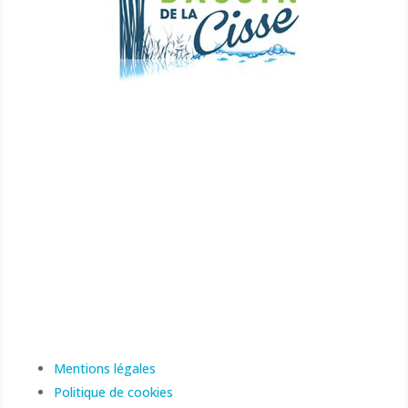
À PROPOS
Depuis 2012 le Syndicat Mixte du Bassin de la Cisse
oeuvre sur son territoire pour la protection, la
restauration et la mise en valeur de la Cisse, de ses
affluents et de leurs milieux associés. Il exerce la
compétence Gestion des Milieux Aquatiques et
Prévention des Inondations qui lui a été transférée par
ses EPCI adhérents.
Mentions légales
Politique de cookies