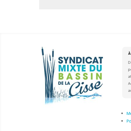
D
p
a
A
a
Me
Po