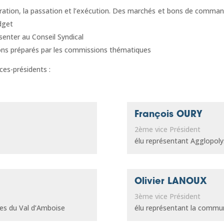
aration, la passation et l’exécution. Des marchés et bons de comma
udget
ésenter au Conseil Syndical
xions préparés par les commissions thématiques
ices-présidents :
François OURY
2ème vice Président
élu représentant Agglopoly
Olivier LANOUX
3ème vice Président
s du Val d’Amboise
élu représentant la comm