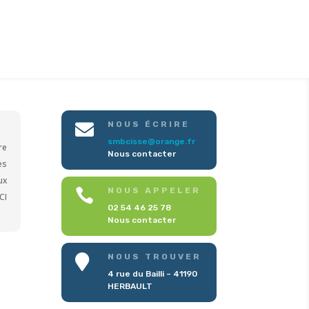
NOUS ÉCRIRE

smbcisse@orange.fr
re
Nous contacter
es
ux
NOUS APPELER

CI
02 54 46 25 78
Nous contacter
NOUS TROUVER

4 rue du Bailli – 41190
HERBAULT