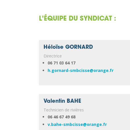
L’ÉQUIPE DU SYNDICAT :
Héloïse GORNARD
Directrice
06 71 03 64 17
h.gornard-smbcisse@orange.fr
Valentin BAHE
Technicien de rivières
06 46 67 49 68
v.bahe-smbcisse@orange.fr