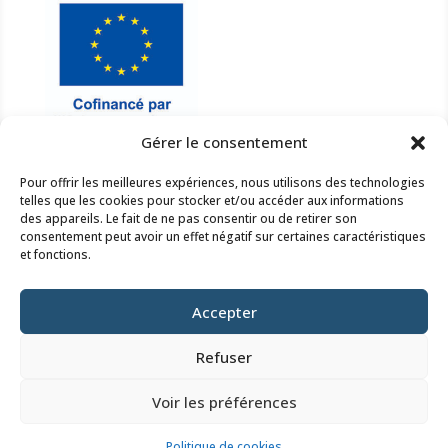
Gérer le consentement
Pour offrir les meilleures expériences, nous utilisons des technologies
NOUS ÉCRIRE

telles que les cookies pour stocker et/ou accéder aux informations
des appareils. Le fait de ne pas consentir ou de retirer son
smbcisse@orange.fr
consentement peut avoir un effet négatif sur certaines caractéristiques
Nous contacter
et fonctions.
NOUS APPELER

Accepter
02 54 46 25 78
Nous contacter
Refuser
NOUS TROUVER

Voir les préférences
4 rue du Bailli – 41190 HERBAULT
Politique de cookies