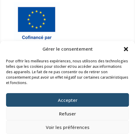
Gérer le consentement
Pour offrir les meilleures expériences, nous utilisons des technologies
NOUS ÉCRIRE

telles que les cookies pour stocker et/ou accéder aux informations
des appareils. Le fait de ne pas consentir ou de retirer son
smbcisse@orange.fr
consentement peut avoir un effet négatif sur certaines caractéristiques
Nous contacter
et fonctions.
NOUS APPELER

Accepter
02 54 46 25 78
Nous contacter
Refuser
NOUS TROUVER

Voir les préférences
4 rue du Bailli – 41190 HERBAULT