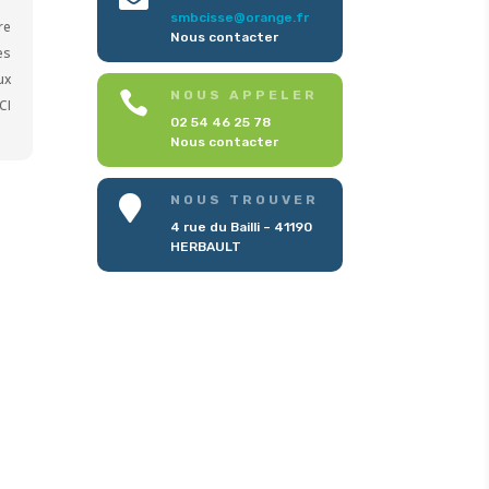
smbcisse@orange.fr
re
Nous contacter
es
ux
NOUS APPELER

CI
02 54 46 25 78
Nous contacter
NOUS TROUVER

4 rue du Bailli – 41190
HERBAULT