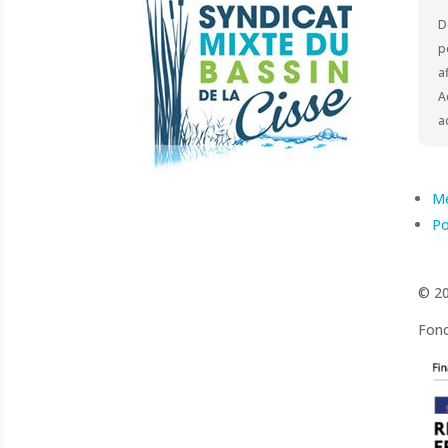
D
p
a
A
a
Me
Po
© 20
Fonc