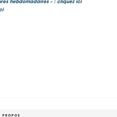
eures hebdomadaires »
:
cliquez ici
ci
À PROPOS