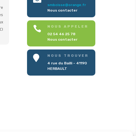
smbcisse@orange.fr
re
Nous contacter
es
ux
NOUS APPELER

CI
02 54 46 25 78
Nous contacter
NOUS TROUVER

4 rue du Bailli – 41190
HERBAULT