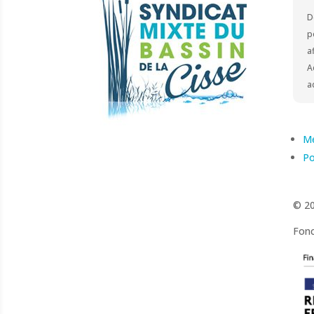
D
p
a
A
a
Me
Po
© 20
Fonc