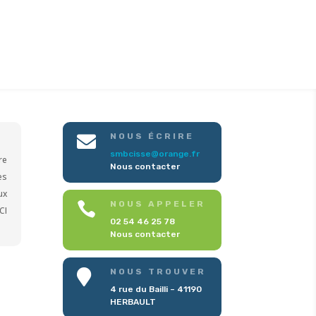
NOUS ÉCRIRE

smbcisse@orange.fr
re
Nous contacter
es
ux
NOUS APPELER

CI
02 54 46 25 78
Nous contacter
NOUS TROUVER

4 rue du Bailli – 41190
HERBAULT