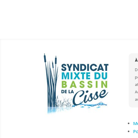
D
p
a
A
a
Me
Po