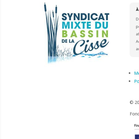
D
p
a
A
a
Me
Po
© 20
Fonc