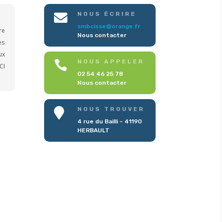
NOUS ÉCRIRE

smbcisse@orange.fr
re
Nous contacter
es
ux
NOUS APPELER

CI
02 54 46 25 78
Nous contacter
NOUS TROUVER

4 rue du Bailli – 41190
HERBAULT