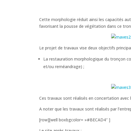
Cette morphologie réduit ainsi les capacités au
favorisant la pousse de végétation dans ce tron
Le projet de travaux vise deux objectifs principa
La restauration morphologique du tronçon con
et/ou reméandrage) ;
Ces travaux sont réalisés en concertation avec l
A noter que les travaux sont réalisés par l’ent
[row][well boxbgcolor= »#BECAD4″ ]
Le site après travaux :