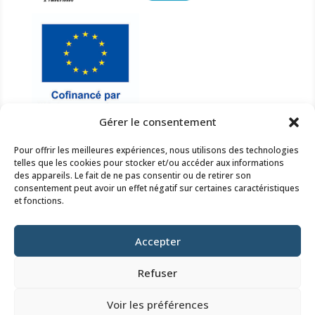
Gérer le consentement
Pour offrir les meilleures expériences, nous utilisons des technologies
NOUS ÉCRIRE

telles que les cookies pour stocker et/ou accéder aux informations
des appareils. Le fait de ne pas consentir ou de retirer son
smbcisse@orange.fr
consentement peut avoir un effet négatif sur certaines caractéristiques
Nous contacter
et fonctions.
NOUS APPELER

Accepter
02 54 46 25 78
Nous contacter
Refuser
NOUS TROUVER

Voir les préférences
4 rue du Bailli – 41190 HERBAULT